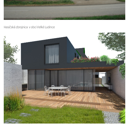
Hasičská zbrojnica v obci Veľké Ludince