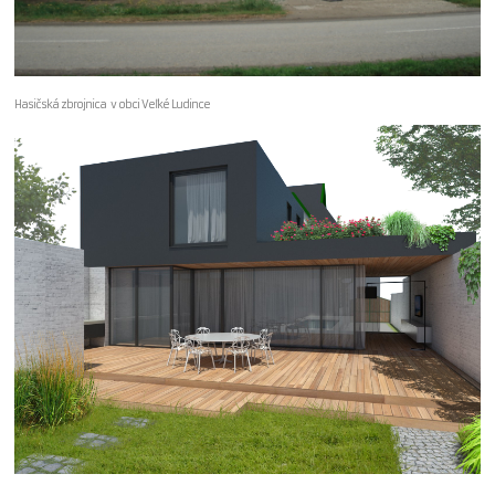
Hasičská zbrojnica v obci Veľké Ludince