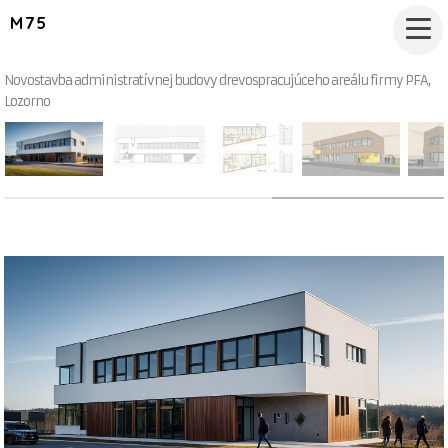
M75
Novostavba administratívnej budovy drevospracujúceho areálu firmy PFA,
Lozorno